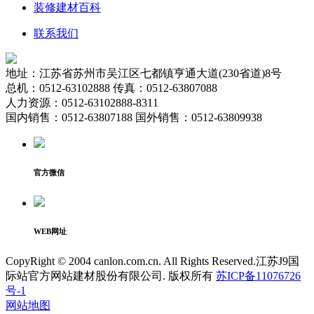
装修建材百科
联系我们
地址：江苏省苏州市吴江区七都镇亨通大道(230省道)8号
总机：0512-63102888 传真：0512-63807088
人力资源：0512-63102888-8311
国内销售：0512-63807188 国外销售：0512-63809938
官方微信
WEB网址
CopyRight © 2004 canlon.com.cn. All Rights Reserved.江苏J9国
际站官方网站建材股份有限公司. 版权所有
苏ICP备11076726
号-1
网站地图