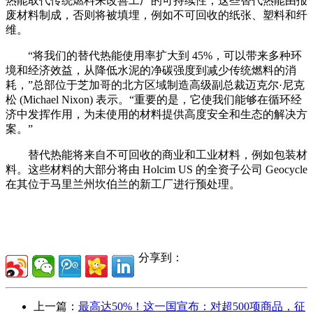
热能取代传统燃料来改善工厂的可持续性，这些替代热能由报
废材料制成，否则将被填埋，例如不可回收的纸张、塑料和纤
维。
“将我们的替代热能使用率扩大到 45%，可以带来多种环
境和经济效益，从降低水泥的净碳强度到减少传统燃料的消
耗，”总部位于芝加哥的北方区域制造高级副总裁迈克尔·尼克
松 (Michael Nixon) 表示。“重要的是，它使我们能够在循环经
济中发挥作用，为未使用的材料提供高度安全和生态的解决方
案。”
替代热能将来自不可回收的商业和工业材料，例如包装材
料。这些材料的大部分将由 Holcim US 的全资子公司 Geocycle
在其位于马里兰州坎伯兰的新工厂进行预处理。
分享到：
上一篇：
最高达50%！这一国宣布：对超500项商品，征