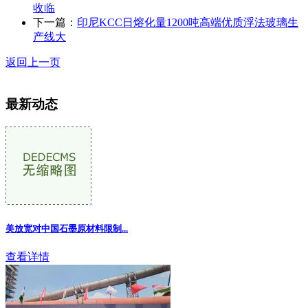
收临
下一篇：
印尼KCC日熔化量1200吨高端优质浮法玻璃生
产线大
返回上一页
最新动态
美放宽对中国石墨原材料限制
...
查看详情