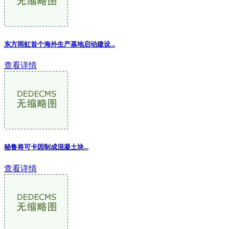
东方雨虹首个海外生产基地启动建设...
查看详情
秘鲁将可卡因制成混凝土块...
查看详情