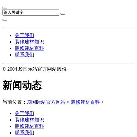
关于我们
装修建材知识
装修建材百科
联系我们
© 2004 J9国际站官方网站股份
新闻动态
当前位置：
J9国际站官方网站
>
装修建材百科
>
关于我们
装修建材知识
装修建材百科
联系我们