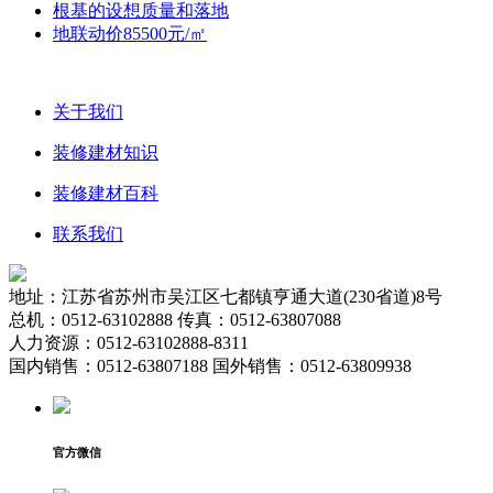
根基的设想质量和落地
地联动价85500元/㎡
关于我们
装修建材知识
装修建材百科
联系我们
地址：江苏省苏州市吴江区七都镇亨通大道(230省道)8号
总机：0512-63102888 传真：0512-63807088
人力资源：0512-63102888-8311
国内销售：0512-63807188 国外销售：0512-63809938
官方微信