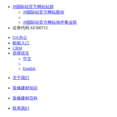
J9国际站官方网站站群
J9国际站官方网站股份
J9国际站官方网站地坪事业部
证券代码 SZ300715
OA办公
邮箱入口
CRM
选择语言
中文
English
关于我们
装修建材知识
装修建材百科
联系我们