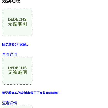
最新动态
经走进800万家庭
...
查看详情
标记着宜宾的家拆市场正正在从粗放精细
...
查看详情